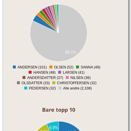
00
00
00
00
00
00
00
00
00
00
82.1%
00
0
ANDERSEN (101)
OLSEN (52)
SANNA (49)
0
HANSEN (48)
LARSEN (41)
ANDERSDATTER (37)
NILSEN (36)
OLSDATTER (33)
CHRISTOFFERSEN (32)
PEDERSEN (32)
Alle andre (2,108)
Bare topp 10
00
6.9%