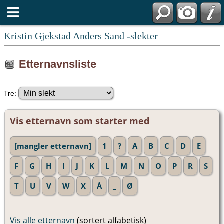
Kristin Gjekstad Anders Sand -slekter
Etternavnsliste
Tre:
Vis etternavn som starter med
[mangler etternavn]
1
?
A
B
C
D
E
F
G
H
I
J
K
L
M
N
O
P
R
S
T
U
V
W
X
Å
_
Ø
Vis alle etternavn
(sortert alfabetisk)