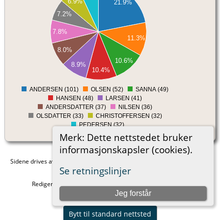
6.9%
21.9%
90
7.2%
80
70
7.8%
11.3%
60
8.0%
50
10.6%
8.9%
40
10.4%
30
ANDERSEN (101)
OLSEN (52)
SANNA (49)
0
HANSEN (48)
LARSEN (41)
ANDERSDATTER (37)
NILSEN (36)
OLSDATTER (33)
CHRISTOFFERSEN (32)
PEDERSEN (32)
Merk: Dette nettstedet bruker
informasjonskapsler (cookies).
Sidene drives av
The Next Generation of Genealogy Sitebuilding
v. 15.0.3,
Se retningslinjer
skrevet av Darrin Lythgoe © 2001-2026.
Redigert av
Anders Sand
. |
Retningslinjer for personvern
.
Jeg forstår
Telefon 915 99 683
Bytt til standard nettsted