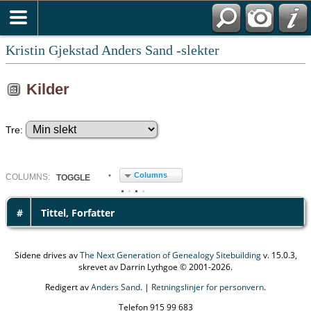
Kristin Gjekstad Anders Sand -slekter
Kilder
Tre:
Columns
COL
UMN
S:
TOGGLE
#
Tittel, Forfatter
Sidene drives av
The Next Generation of Genealogy Sitebuilding
v. 15.0.3,
skrevet av Darrin Lythgoe © 2001-2026.
Redigert av
Anders Sand
. |
Retningslinjer for personvern
.
Telefon 915 99 683